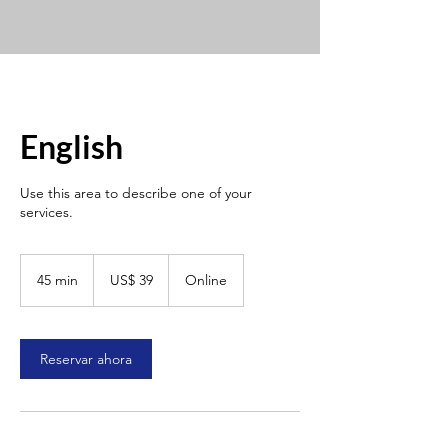
English
Use this area to describe one of your
services.
39
dólares
45 min
4
US$ 39
Online
estadounidenses
5
m
i
Reservar ahora
n