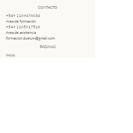
CONTACTO
+549 1169478634
Área de formación
+549 1165917518
Área de asistencia
formacion.duelum@gmail.com
PÁGINAS
Inicio
Asistencia
FORMACIÓN
Posgrado en Duelo
Diploma en Duelo
Formación
Docentes
ASISTENCIA
Terapia individual, familiar o grupal
Taller de Duelo "Bonsai"